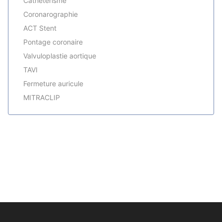
Cathétérisme
Coronarographie
ACT Stent
Pontage coronaire
Valvuloplastie aortique
TAVI
Fermeture auricule
MITRACLIP