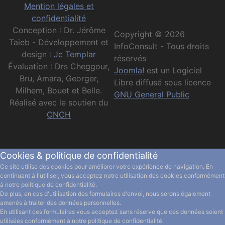
Mention légales et
confidentialité
Conception : Dr. Jérôme
Copyright © 2026
Taieb - Développement et
InfoConsult - Tous droits
design :
Jc Templar
réservés
Évaluation : Drs Cheggour,
Joomla!
est un Logiciel
Bru, Amara, Georger,
Libre diffusé sous licence
Milhem, Bouet et Belle.
GNU General Public
Réalisé avec le soutien du
CNCH
Cookies & politique de confidentialité
Ce site utilise des cookies pour améliorer votre expérience de navigation. En
continuant à l'utiliser, vous acceptez notre utilisation des cookies conformément
à notre politique de confidentialité.
De plus, en cas d'utilisation des formulaires d'envoi, nous serons également
amenés à traiter des données personnelles.
En utilisant ces formulaires vous acceptez sans réserve que ces données soient
utilisées conformément à notre politique de confidentialité.