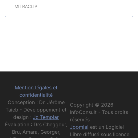
MITRACLIP
Mention légales et
confidentialité
Conception : Dr. Jérôme
Copyright © 2026
Taieb - Développement et
InfoConsult - Tous droits
design :
Jc Templar
réservés
Évaluation : Drs Cheggour,
Joomla!
est un Logiciel
Bru, Amara, Georger,
Libre diffusé sous licence